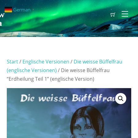
German
▼
w
Men
a
Start
/
Englische Versionen
/
Die weisse Büffelfrau
(englische Versionen)
/ Die weisse Büffelfrau
“Erdheilung Teil 1” (englische Version)