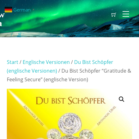
German
▼
w
Men
a
Start
/
Englische Versionen
/
Du Bist Schöpfer
(englische Versionen)
/ Du Bist Schöpfer “Gratitude &
Feeling Secure” (englische Version)