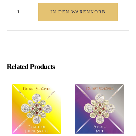
Du
IN DEN WARENKORB
Bist
Schöpfer
"Light
&
Born
Again"
Related Products
(englische
Version)
Menge