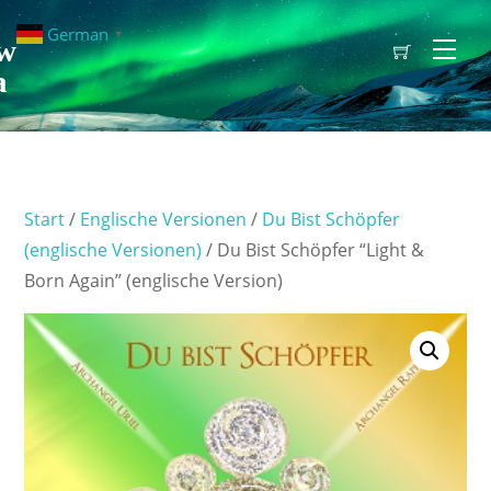
German
▼
w
Men
a
Start
/
Englische Versionen
/
Du Bist Schöpfer
(englische Versionen)
/ Du Bist Schöpfer “Light &
Born Again” (englische Version)