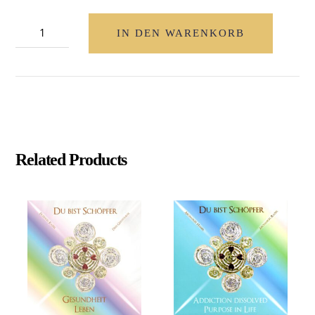
Du
IN DEN WARENKORB
Bist
Schöpfer
"Nature"
(englische
Version)
Menge
Related Products