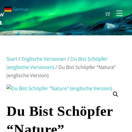
German
▼
w
Men
a
Start
/
Englische Versionen
/
Du Bist Schöpfer
(englische Versionen)
/ Du Bist Schöpfer “Nature”
(englische Version)
Du Bist Schöpfer
“Nature”