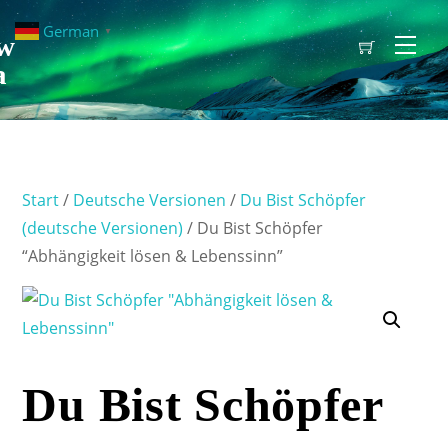
German
▼
w
Men
a
Start
/
Deutsche Versionen
/
Du Bist Schöpfer
(deutsche Versionen)
/ Du Bist Schöpfer
“Abhängigkeit lösen & Lebenssinn”
Du Bist Schöpfer