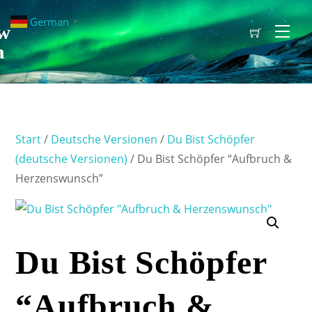
German
▼
w
Men
a
Start
/
Deutsche Versionen
/
Du Bist Schöpfer
(deutsche Versionen)
/ Du Bist Schöpfer “Aufbruch &
Herzenswunsch”
Du Bist Schöpfer
“Aufbruch &