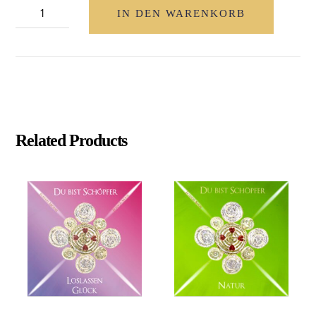
Du
IN DEN WARENKORB
Bist
Schöpfer
"Aufbruch
&
Herzenswunsch"
Menge
Related Products