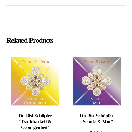
Schöpfer
"Talent
&
Erfolg"
Menge
Related Products
Du Bist Schöpfer
Du Bist Schöpfer
“Dankbarkeit &
“Schutz & Mut”
Geborgenheit”