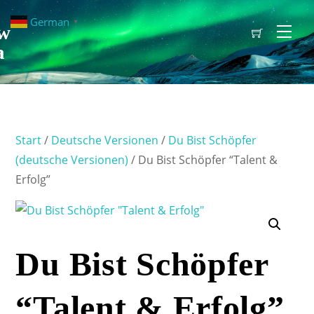
German
▼
w
Men
a
Start
/
Deutsche Versionen
/
Du Bist Schöpfer
(deutsche Versionen)
/ Du Bist Schöpfer “Talent &
Erfolg”
Du Bist Schöpfer
“Talent & Erfolg”